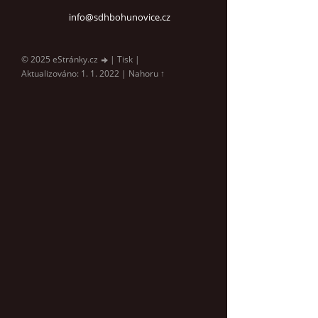
info@sdhbohunovice.cz
© 2025 eStránky.cz
|
Tisk
|
Aktualizováno: 1. 1. 2022
|
Nahoru ↑