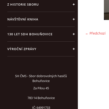
Z HISTORIE SBORU
NÁVŠTĚVNÍ KNIHA
← Předchozí
130 LET SDH BOHUŇOVICE
VÝROČNÍ ZPRÁVY
SH ČMS - Sbor dobrovolných hasičů
Bohuňovice
Za Pilou 45
783 14 Bohuňovice
IČ: 64991733