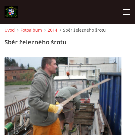
Úvod
Fotoalbum
2014
Sběr železného šrotu
ÚVOD
Sběr železného šrotu
AKTUALITY
AKCE
VÝBOR SDH A REVIZOR SDH
SPORTOVNÍ DRUŽSTVA
Z HISTORIE SBORU