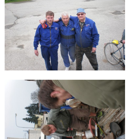
© 2026 eStránky.cz
|
Tisk
|
Aktualizováno: 1. 1. 2022
|
Nahoru ↑