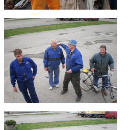
NÁVŠTĚVNÍ KNIHA
130 LET SDH BOHUŇOVICE
VÝROČNÍ ZPRÁVY
SH ČMS - Sbor dobrovolných hasičů Bohuňovice
Za Pilou 45
783 14 Bohuňovice
IČ: 64991733
info@sdhbohunovice.cz