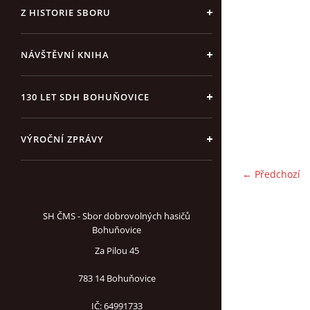
Z HISTORIE SBORU
NÁVŠTĚVNÍ KNIHA
130 LET SDH BOHUŇOVICE
VÝROČNÍ ZPRÁVY
← Předchozí
SH ČMS - Sbor dobrovolných hasičů
Bohuňovice
Za Pilou 45
783 14 Bohuňovice
IČ: 64991733