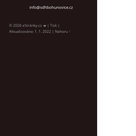
info@sdhbohunovice.cz
© 2026 eStránky.cz
|
Tisk
|
Aktualizováno: 1. 1. 2022
|
Nahoru ↑