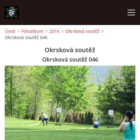
Úvod
Fotoalbum
2014
Okrsková soutěž
Okrsková soutěž 046
ÚVOD
Okrsková soutěž
AKTUALITY
Okrsková soutěž 046
AKCE
VÝBOR SDH A REVIZOR SDH
SPORTOVNÍ DRUŽSTVA
Z HISTORIE SBORU