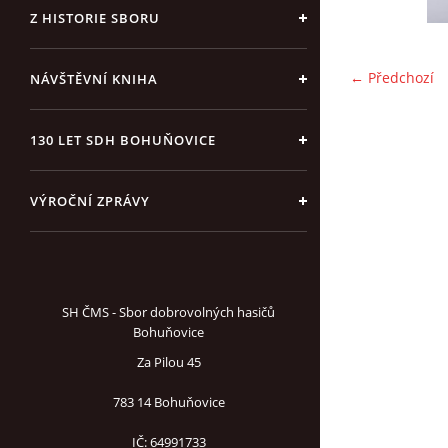
Z HISTORIE SBORU
← Předchozí
NÁVŠTĚVNÍ KNIHA
130 LET SDH BOHUŇOVICE
VÝROČNÍ ZPRÁVY
SH ČMS - Sbor dobrovolných hasičů
Bohuňovice
Za Pilou 45
783 14 Bohuňovice
IČ: 64991733