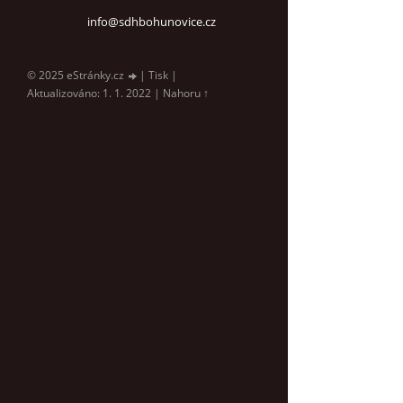
info@sdhbohunovice.cz
© 2025 eStránky.cz
|
Tisk
|
Aktualizováno: 1. 1. 2022
|
Nahoru ↑