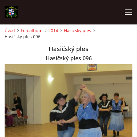
Úvod
Fotoalbum
2014
Hasičský ples
Hasičský ples 096
ÚVOD
Hasičský ples
AKTUALITY
Hasičský ples 096
AKCE
VÝBOR SDH A REVIZOR SDH
SPORTOVNÍ DRUŽSTVA
Z HISTORIE SBORU