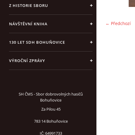
Z HISTORIE SBORU
← Předchozí
NÁVŠTĚVNÍ KNIHA
130 LET SDH BOHUŇOVICE
VÝROČNÍ ZPRÁVY
SH ČMS - Sbor dobrovolných hasičů
Bohuňovice
Za Pilou 45
783 14 Bohuňovice
IČ: 64991733