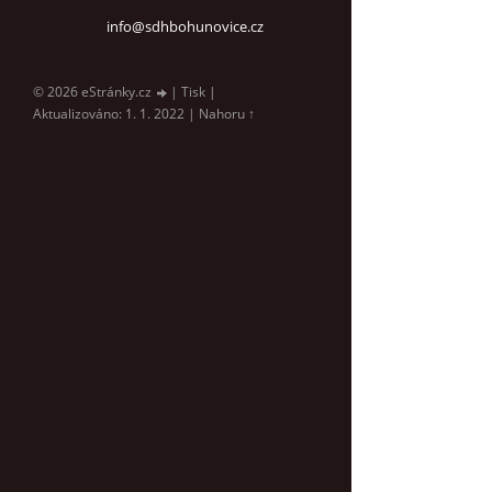
info@sdhbohunovice.cz
© 2026 eStránky.cz
|
Tisk
|
Aktualizováno: 1. 1. 2022
|
Nahoru ↑