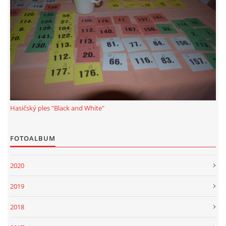
© 2026 eStránky.cz
|
Tisk
|
Aktualizováno: 1. 1. 2022
|
Nahoru ↑
Hasičský ples "Black and White"
FOTOALBUM
2020
2019
2018